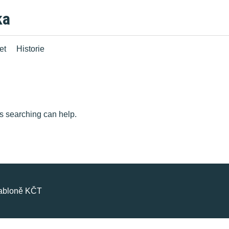
ka
et
Historie
ps searching can help.
šabloně KČT