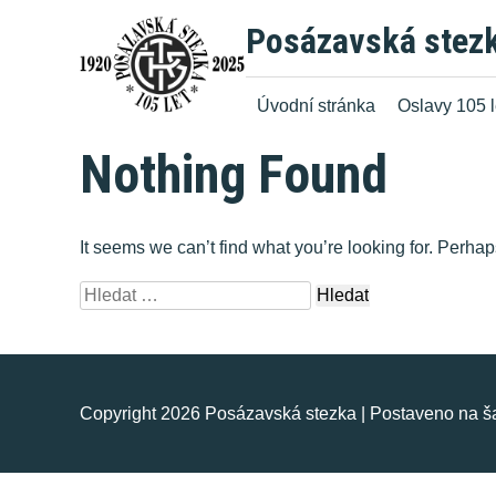
Skip
Posázavská stez
to
content
Úvodní stránka
Oslavy 105 l
Nothing Found
It seems we can’t find what you’re looking for. Perha
Vyhledávání
Copyright 2026 Posázavská stezka
|
Postaveno na 